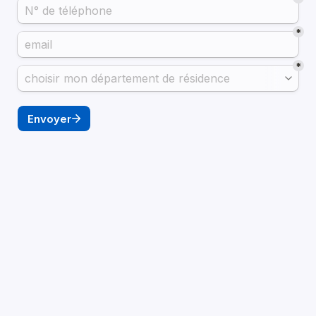
*
*
Envoyer