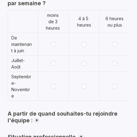
par semaine ?
moins 
4 à 5 
6 heures 
de 3 
heures
ou plus
heures 
De 
maintenan
t à juin
Juillet-
Août
Septembr
e-
Novembr
e
A partir de quand souhaites-tu rejoindre 
l'équipe :
*
Situation professionnelle 